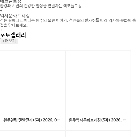
에코플로킹
환경과 시민의 건강한 일상을 연결하는 에코플로킹
+
역사문화트레킹
걷는 길마다 피어나는 원주의 오랜 이야기. 선인들의 발자취를 따라 역사와 문화의 숨
결을 만나보세요.
+
포토갤러리
+더보기
원주힐링 맨발걷기(6차) 2026. 08. 01. (토)
원주역사문화트레킹(5차) 2026. 07. 25.(토)