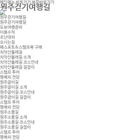
메인메뉴 바로가기
본문바로가기
원주걷기여행길
원주걷기여행길
원주걷기여행길
도보여행준비
이용수칙
조난대처
오시는길
패스포트&스탬프북 구매
치악산둘레길
치악산둘레길 소개
치악산둘레길 코스안내
치악산둘레길 길잡이
스탬프 투어
명예의 전당
원주굽이길
원주굽이길 소개
원주굽이길 코스안내
원주굽이길 길잡이
스탬프 투어
명예의 전당
원주소풍길
원주소풍길 소개
원주소풍길 코스안내
원주소풍길 길잡이
스탬프 투어
명예의 전당