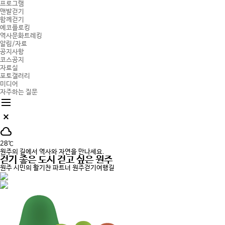
프로그램
맨발걷기
함께걷기
에코플로킹
역사문화트레킹
알림/자료
공지사항
코스공지
자료실
포토갤러리
미디어
자주하는 질문
dehaze
close_small
cloud
28℃
원주의 길에서 역사와 자연을 만나세요.
걷기 좋은 도시
걷고 싶은 원주
원주 시민의 활기찬 파트너
원주걷기여행길