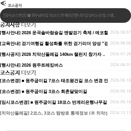
brand_awareness
코스공지
[임시코스변경] ■ 원주굽이길 18코스 반계리은행나무길 임시노선 및 스탬..
공지사항
더보기
[코스변경] ■ 원주굽이길 7코스 태조왕건길 코스 변경 안내
[행사안내] 2026 운곡솔바람숲길 맨발걷기 축제 / 에코힐링 맨발걷기 
2026.08.07
[코스변경] ■ 원주굽이길 3코스 회촌달맞이길
[교육안내] 걷기여행길 활성화를 위한 걷기리더 양성 "걷기지도자 2
2026.08.06
​​​​​​​[행사공지] 2026 치악산둘레길 140km 챌린지 참가자 ..
2026.07.28
[행사안내] 2026 원주트레킹버스
2026.06.01
코스공지
더보기
[코스변경] ■ 원주굽이길 7코스 태조왕건길 코스 변경 안내
2026.06.16
[코스변경] ■ 원주굽이길 3코스 회촌달맞이길
2026.06.16
[임시코스변경] ■ 원주굽이길 18코스 반계리은행나무길 임시노선 및 
2026.06.16
[치악산둘레길] 2코스, 3코스 탐방로 통제정보 (※ 치악산국립공원 공
2024.12.13