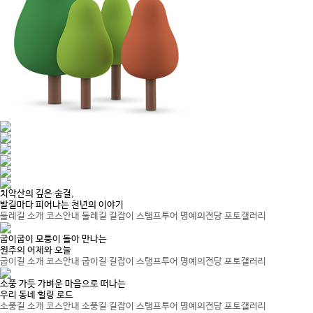
치악산의 깊은 숨결,
발길마다 피어나는 천년의 이야기
둘레길 소개
코스안내
둘레길 길잡이
스탬프투어
명예의전당
포토갤러리
굽이굽이 모퉁이 돌아 만나는
원주의 어제와 오늘
굽이길 소개
코스안내
굽이길 길잡이
스탬프투어
명예의전당
포토갤러리
소풍 가듯 가벼운 마음으로 떠나는
우리 동네 힐링 로드
소풍길 소개
코스안내
소풍길 길잡이
스탬프투어
명예의전당
포토갤러리