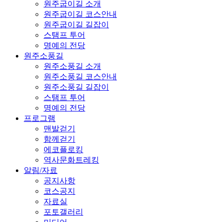
원주굽이길 소개
원주굽이길 코스안내
원주굽이길 길잡이
스탬프 투어
명예의 전당
원주소풍길
원주소풍길 소개
원주소풍길 코스안내
원주소풍길 길잡이
스탬프 투어
명예의 전당
프로그램
맨발걷기
함께걷기
에코플로킹
역사문화트레킹
알림/자료
공지사항
코스공지
자료실
포토갤러리