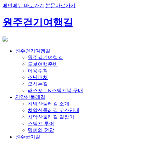
메인메뉴 바로가기
본문바로가기
원주걷기여행길
원주걷기여행길
원주걷기여행길
도보여행준비
이용수칙
조난대처
오시는길
패스포트&스탬프북 구매
치악산둘레길
치악산둘레길 소개
치악산둘레길 코스안내
치악산둘레길 길잡이
스탬프 투어
명예의 전당
원주굽이길