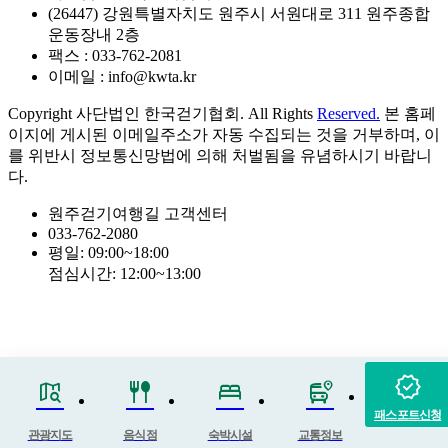
(26447) 강원특별자치도 원주시 서원대로 311 원주종합
운동장내 2층
팩스 : 033-762-2081
이메일 : info@kwta.kr
Copyright 사단법인 한국걷기협회. All Rights
Reserved.
본 홈페
이지에 게시된 이메일주소가 자동 수집되는 것을 거부하며, 이
를 위반시 정보통신망법에 의해 처벌됨을 유념하시기 바랍니
다.
원주걷기여행길 고객센터
033-762-2080
평일: 09:00~18:00
점심시간: 12:00~13:00
verified
map_search
fork_spoon
bed
bus_map_pin
패스포트신청
관광지도
음식점
숙박시설
교통정보