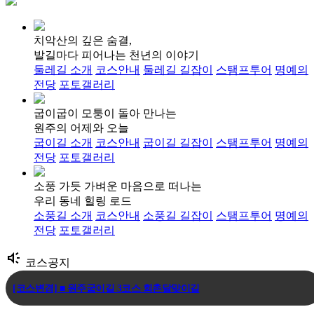
치악산의 깊은 숨결,
발길마다 피어나는 천년의 이야기
둘레길 소개
코스안내
둘레길 길잡이
스탬프투어
명예의
전당
포토갤러리
굽이굽이 모퉁이 돌아 만나는
원주의 어제와 오늘
굽이길 소개
코스안내
굽이길 길잡이
스탬프투어
명예의
전당
포토갤러리
소풍 가듯 가벼운 마음으로 떠나는
우리 동네 힐링 로드
소풍길 소개
코스안내
소풍길 길잡이
스탬프투어
명예의
전당
포토갤러리
brand_awareness
코스공지
[코스변경] ■ 원주굽이길 3코스 회촌달맞이길
[임시코스변경] ■ 원주굽이길 18코스 반계리은행나무길 임시노선 및 스탬.