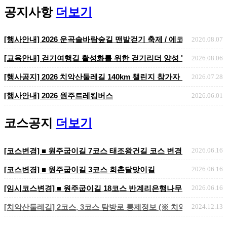
공지사항
더보기
[코스변경] ■ 원주굽이길 7코스 태조왕건길 코스 변경 안내
[행사안내] 2026 운곡솔바람숲길 맨발걷기 축제 / 에코힐링 맨발걷기 
2026.08.07
[교육안내] 걷기여행길 활성화를 위한 걷기리더 양성 "걷기지도자 2
2026.08.06
​​​​​​​[행사공지] 2026 치악산둘레길 140km 챌린지 참가자 ..
2026.07.28
[행사안내] 2026 원주트레킹버스
2026.06.01
코스공지
더보기
[코스변경] ■ 원주굽이길 7코스 태조왕건길 코스 변경 안내
2026.06.16
[코스변경] ■ 원주굽이길 3코스 회촌달맞이길
2026.06.16
[임시코스변경] ■ 원주굽이길 18코스 반계리은행나무길 임시노선 및
2026.06.16
[치악산둘레길] 2코스, 3코스 탐방로 통제정보 (※ 치악산국립공원 
2024.12.13