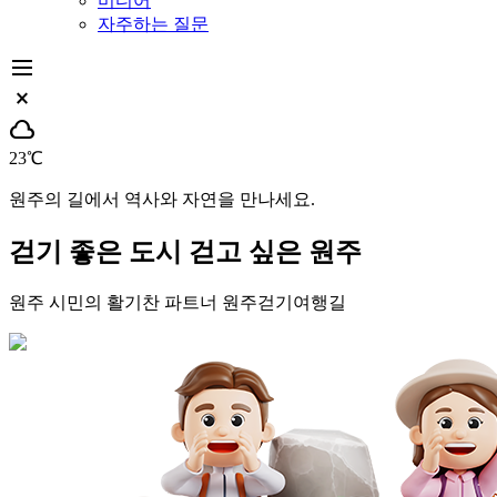
미디어
자주하는 질문
dehaze
close_small
cloud
23℃
원주의 길에서 역사와 자연을 만나세요.
걷기 좋은 도시
걷고 싶은 원주
원주 시민의 활기찬 파트너
원주걷기여행길