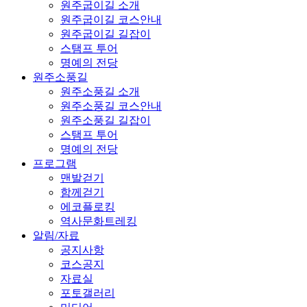
원주굽이길 소개
원주굽이길 코스안내
원주굽이길 길잡이
스탬프 투어
명예의 전당
원주소풍길
원주소풍길 소개
원주소풍길 코스안내
원주소풍길 길잡이
스탬프 투어
명예의 전당
프로그램
맨발걷기
함께걷기
에코플로킹
역사문화트레킹
알림/자료
공지사항
코스공지
자료실
포토갤러리