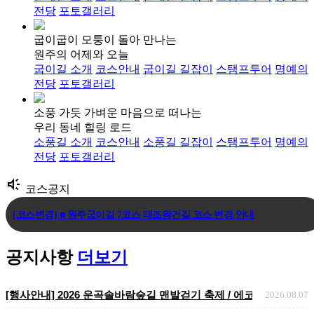
전당
포토갤러리
굽이굽이 모퉁이 돌아 만나는
원주의 어제와 오늘
굽이길 소개
코스안내
굽이길 길잡이
스탬프투어
명예의
전당
포토갤러리
소풍 가듯 가벼운 마음으로 떠나는
우리 동네 힐링 로드
소풍길 소개
코스안내
소풍길 길잡이
스탬프투어
명예의
전당
포토갤러리
brand_awareness
코스공지
[코스변경] ■ 원주굽이길 7코스 태조왕건길 코스 변경 안내
[코스변경] ■ 원주굽이길 3코스 회촌달맞이길
공지사항
더보기
[임시코스변경] ■ 원주굽이길 18코스 반계리은행나무길 임시노선 및 스탬.
[행사안내] 2026 운곡솔바람숲길 맨발걷기 축제 / 에코힐링 맨발걷기 
2026.08.07