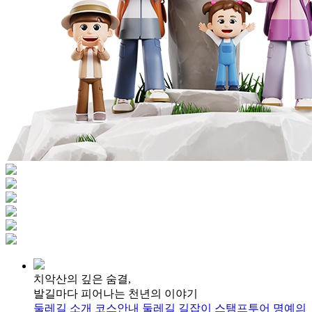
치악산의 깊은 숨결,
발길마다 피어나는 천년의 이야기
둘레길 소개
코스안내
둘레길 길잡이
스탬프투어
명예의