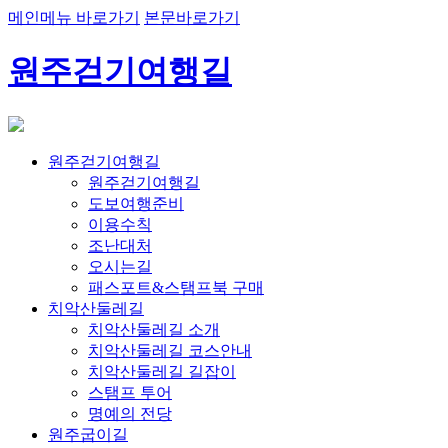
메인메뉴 바로가기
본문바로가기
원주걷기여행길
원주걷기여행길
원주걷기여행길
도보여행준비
이용수칙
조난대처
오시는길
패스포트&스탬프북 구매
치악산둘레길
치악산둘레길 소개
치악산둘레길 코스안내
치악산둘레길 길잡이
스탬프 투어
명예의 전당
원주굽이길